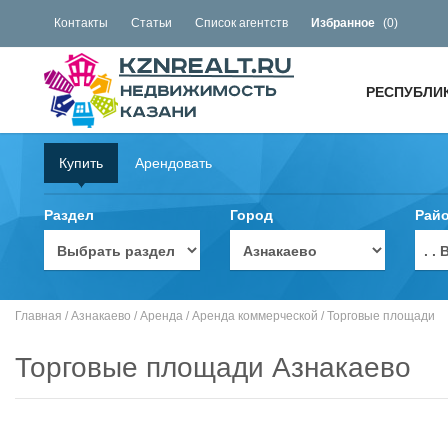
Контакты
Статьи
Список агентств
Избранное
(
0
)
РЕСПУБЛИ
Купить
Арендовать
Раздел
Город
Рай
. 
Главная
/
Азнакаево
/
Аренда
/
Аренда коммерческой
/
Торговые площади
Торговые площади Азнакаево