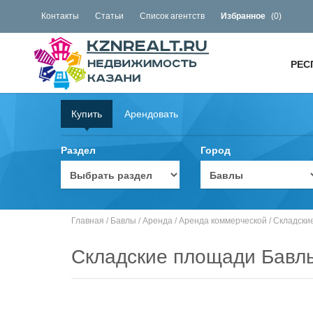
Контакты
Статьи
Список агентств
Избранное
(
0
)
РЕС
Купить
Арендовать
Раздел
Город
Главная
/
Бавлы
/
Аренда
/
Аренда коммерческой
/
Складски
Складские площади Бавл