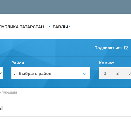
ПУБЛИКА ТАТАРСТАН
БАВЛЫ
Подписаться
Район
Комнат
1
2
3
. . Выбрать район
е площади
ы