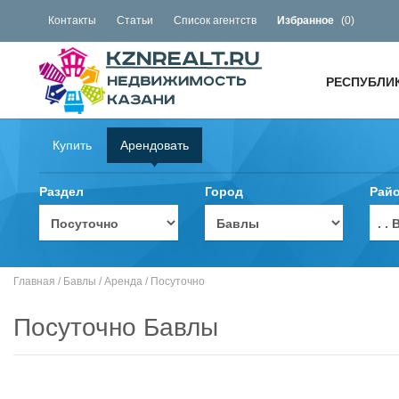
Контакты
Статьи
Список агентств
Избранное
(
0
)
РЕСПУБЛИ
Купить
Арендовать
Раздел
Город
Рай
. 
Главная
/
Бавлы
/
Аренда
/
Посуточно
Посуточно Бавлы