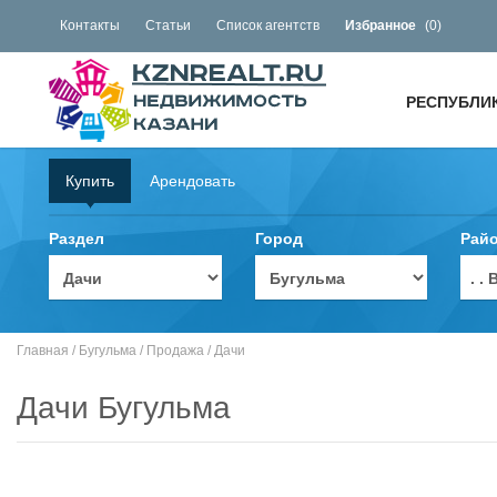
Контакты
Статьи
Список агентств
Избранное
(
0
)
РЕСПУБЛИ
Купить
Арендовать
Раздел
Город
Рай
. 
Главная
/
Бугульма
/
Продажа
/
Дачи
Дачи Бугульма