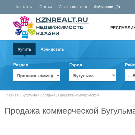
Контакты
Статьи
Список агентств
Избранное
(
0
)
РЕСПУБЛИ
Купить
Арендовать
Раздел
Город
Рай
. 
Главная
/
Бугульма
/
Продажа
/
Продажа коммерческой
Продажа коммерческой Бугульм