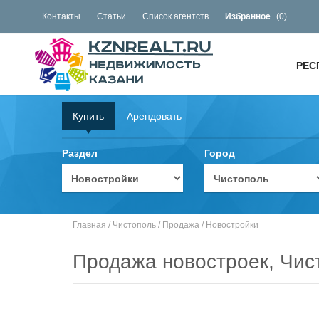
Контакты
Статьи
Список агентств
Избранное
(
0
)
РЕС
Купить
Арендовать
Раздел
Город
Главная
/
Чистополь
/
Продажа
/
Новостройки
Продажа новостроек, Чис