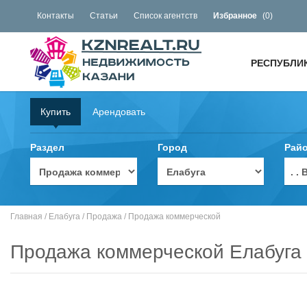
Контакты
Статьи
Список агентств
Избранное
(
0
)
РЕСПУБЛИ
Купить
Арендовать
Раздел
Город
Рай
. 
Главная
/
Елабуга
/
Продажа
/
Продажа коммерческой
Продажа коммерческой Елабуга