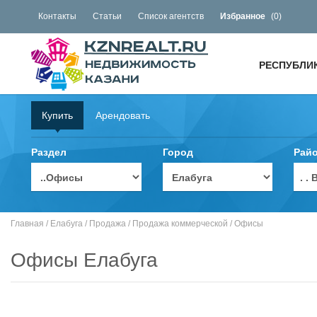
Контакты
Статьи
Список агентств
Избранное
(
0
)
РЕСПУБЛИ
Купить
Арендовать
Раздел
Город
Рай
. 
Главная
/
Елабуга
/
Продажа
/
Продажа коммерческой
/
Офисы
Офисы Елабуга