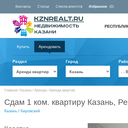
Контакты
Статьи
Список агентств
Избранное
(
0
)
РЕСПУБЛИ
Купить
Арендовать
Раздел
Город
Рай
. 
Главная
/
Казань
/
Аренда
/
Аренда квартир
Сдам 1 ком. квартиру Казань, Р
Казань
/
Кировский