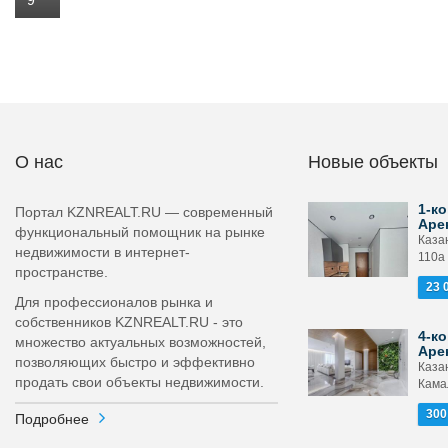
9
О нас
Новые объекты
1-ко
Портал KZNREALT.RU — современный
Аре
функциональный помощник на рынке
Каза
недвижимости в интернет-
110а
пространстве.
23 
Для профессионалов рынка и
собственников KZNREALT.RU - это
4-ко
множество актуальных возможностей,
Аре
позволяющих быстро и эффективно
Каза
продать свои объекты недвижимости.
Камал
300
Подробнее