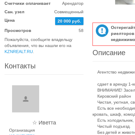
Счетчики оплачивает
Арендатор
Сан. узел
Совмещенный
Цена
20 000 руб.
Остерегай
Просмотров
58
риелтор
Пожалуйста, сообщите владельцу
недвижимо
объявления, что вы нашли его на
Описание
KZNREALT.RU
.
Контакты
Агентство недвиж
сдает в аренду 1-к
ВНИМАНИЕ! Заселя
Кировский район
Чистая, уютная, с
Есть все необходим
кровать, шкаф, ком
Есть холодильник, 
☆ Иветта
Чистый подъезд.
Организация
Без детей и жив