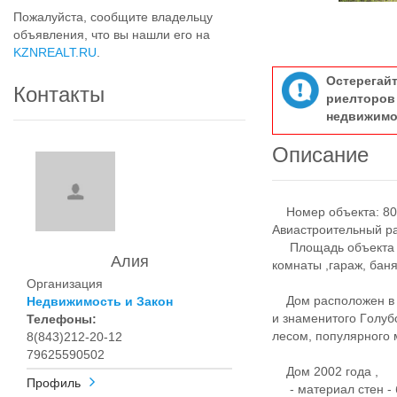
Пожалуйста, сообщите владельцу
объявления, что вы нашли его на
KZNREALT.RU
.
Остерегай
Контакты
риелтор
недвижимо
Описание
Номер объекта: 803
Авиастроительный рай
Площадь объекта 60.
Алия
комнаты ,гараж, баня
Организация
Дом расположен в шa
Недвижимость и Закон
и знaменитoгo Гoлуб
Телефоны:
лeсoм, пoпуляpнoго 
8(843)212-20-12
79625590502
Дом 2002 года ,
Профиль
- материал стен - б