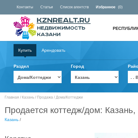
Контакты
Статьи
Список агентств
Избранное
(
0
)
РЕСПУБЛИ
Купить
Арендовать
Раздел
Город
Рай
. 
Главная
/
Казань
/
Продажа
/
Дома/Коттеджи
Продается коттедж/дом: Казань
Казань
/