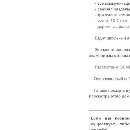
- все коммуникаци
- санузел раздельн
- три жилые комнаты 
- кухня -10.7 кв.м.
- дороги -асфальт 
Ездит школьный ав
Это место идеально 
знаменитым озером и
Рассмотрим ОБМЕН 
Один взрослый собс
Готовы показать в у
просмотра этого дом
Если вы позвон
существует, либ
жалобу!