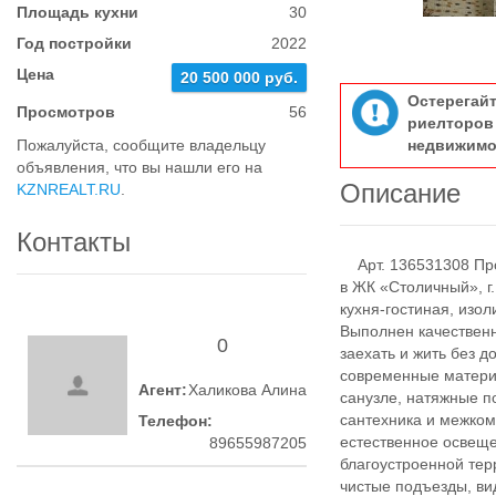
Площадь кухни
30
Год постройки
2022
Цена
20 500 000 руб.
Остерегай
Просмотров
56
риелтор
Пожалуйста, сообщите владельцу
недвижимо
объявления, что вы нашли его на
Описание
KZNREALT.RU
.
Контакты
Арт. 136531308 Про
в ЖК «Столичный», г
кухня-гостиная, изо
Выполнен качествен
0
заехать и жить без 
современные материа
Агент:
Халикова Алина
санузле, натяжные п
сантехника и межко
Телефон:
естественное освещ
89655987205
благоустроенной тер
чистые подъезды, в