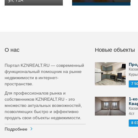
ул, 71А
О нас
Новые объекты
Про
Портал KZNREALT.RU — современный
Каза
функциональный помощник на рынке
Курын
недвижимости в интернет-
пространстве.
7 5
Для профессионалов рынка и
1-ко
собственников KZNREALT.RU - это
Ква
множество актуальных возможностей,
Казан
позволяющих быстро и эффективно
4ст
продать свои объекты недвижимости.
8 0
Подробнее