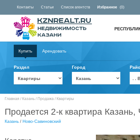
Контакты
Статьи
Список агентств
Избранное
(
0
)
РЕСПУБЛИ
Купить
Арендовать
Раздел
Город
Рай
. 
Главная
/
Казань
/
Продажа
/
Квартиры
Продается 2-к квартира Казань,
Казань
/
Ново-Савиновский