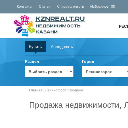
Контакты
Статьи
Список агентств
Избранное
(
0
)
РЕС
Купить
Арендовать
Раздел
Город
Главная
/
Лениногорск
/
Продажа
Продажа недвижимости, Л