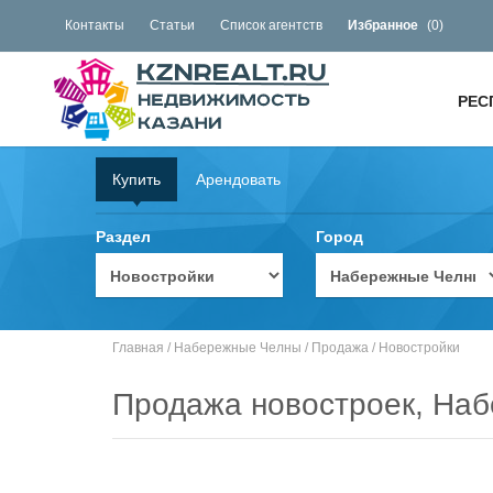
Контакты
Статьи
Список агентств
Избранное
(
0
)
РЕС
Купить
Арендовать
Раздел
Город
Главная
/
Набережные Челны
/
Продажа
/
Новостройки
Продажа новостроек, На