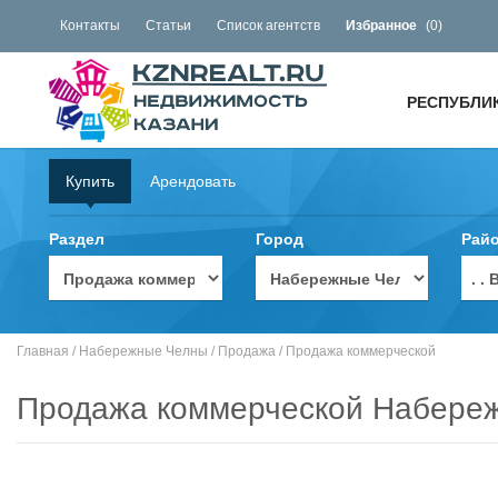
Контакты
Статьи
Список агентств
Избранное
(
0
)
РЕСПУБЛИ
Купить
Арендовать
Раздел
Город
Рай
. 
Главная
/
Набережные Челны
/
Продажа
/
Продажа коммерческой
Продажа коммерческой Набере