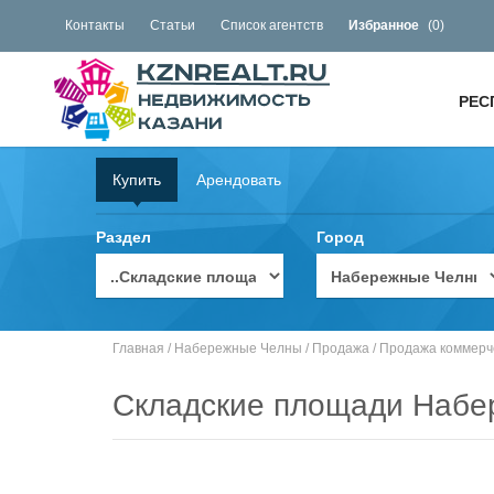
Контакты
Статьи
Список агентств
Избранное
(
0
)
РЕС
Купить
Арендовать
Раздел
Город
Главная
/
Набережные Челны
/
Продажа
/
Продажа коммерч
Складские площади Наб