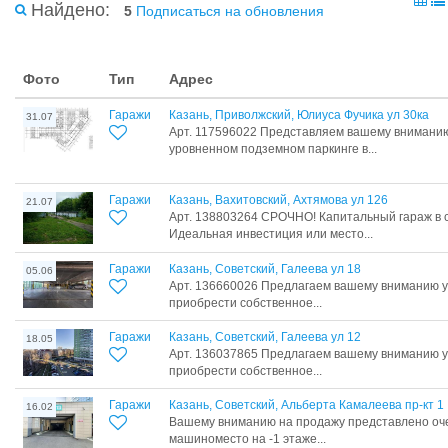
Найдено:
5
Подписаться на обновления
Фото
Тип
Адрес
Гаражи
Казань, Приволжский, Юлиуса Фучика ул 30ка
31.07
Арт. 117596022 Представляем вашему вниманию
уровненном подземном паркинге в...
Гаражи
Казань, Вахитовский, Ахтямова ул 126
21.07
Арт. 138803264 СРОЧНО! Капитальный гараж в 
Идеальная инвестиция или место...
Гаражи
Казань, Советский, Галеева ул 18
05.06
Арт. 136660026 Предлагаем вaшему вниманию 
приобpести cобствeннoe...
Гаражи
Казань, Советский, Галеева ул 12
18.05
Арт. 136037865 Предлагаем вaшему вниманию 
приобpести cобствeннoe...
Гаражи
Казань, Советский, Альберта Камалеева пр-кт 1
16.02
Вашему вниманию на продажу представлено оче
машиноместо на -1 этаже...