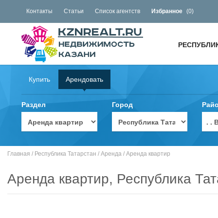
Контакты
Статьи
Список агентств
Избранное
(
0
)
РЕСПУБЛИ
Купить
Арендовать
Раздел
Город
Рай
. 
Главная
/
Республика Татарстан
/
Аренда
/
Аренда квартир
Аренда квартир, Республика Та