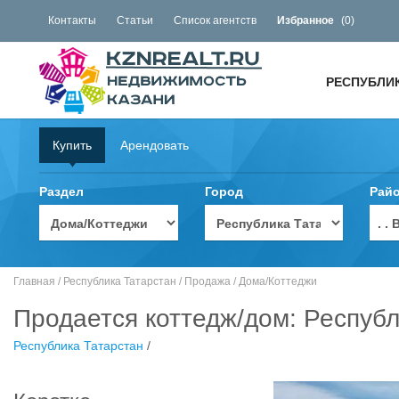
Контакты
Статьи
Список агентств
Избранное
(
0
)
РЕСПУБЛИ
Купить
Арендовать
Раздел
Город
Рай
. 
Главная
/
Республика Татарстан
/
Продажа
/
Дома/Коттеджи
Продается коттедж/дом: Республ
Республика Татарстан
/