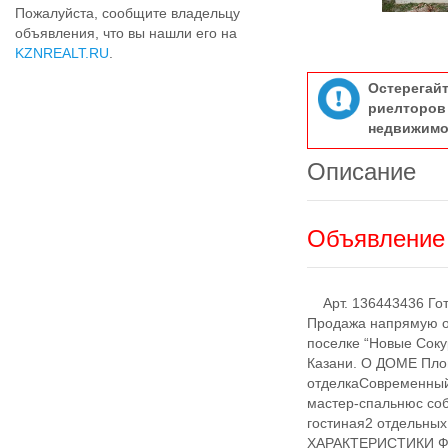
Пожалуйста, сообщите владельцу
объявления, что вы нашли его на
KZNREALT.RU
.
Остерегай
риелтор
недвижимо
Описание
Объявление 
Арт. 136443436 Гото
Продажа напрямую от
поселке “Новые Соку
Казани. О ДОМЕ Площ
отделкаСовременный 
мастер-спальнюс со
гостиная2 отдельны
ХАРАКТЕРИСТИКИ Фун