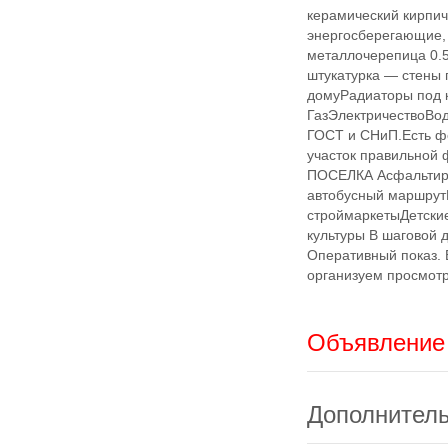
керамический кирпичП
энергосберегающие,
металлочерепица 0
штукатурка — стены 
домуРадиаторы под 
ГазЭлектричествоВо
ГОСТ и СНиП.Есть фо
участок правильно
ПОСЕЛКА Асфальтиро
автобусный маршрут
строймаркетыДетски
культуры В шаговой 
Оперативный показ. 
организуем просмотр
Объявление 
Дополнител