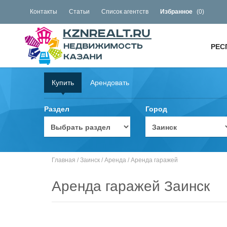
Контакты
Статьи
Список агентств
Избранное
(
0
)
РЕС
Купить
Арендовать
Раздел
Город
Главная
/
Заинск
/
Аренда
/
Аренда гаражей
Аренда гаражей Заинск