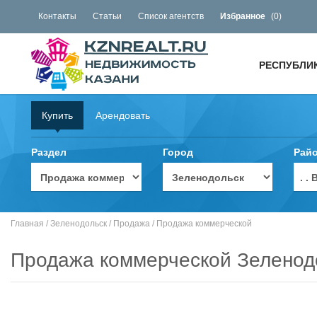
Контакты
Статьи
Список агентств
Избранное
(
0
)
РЕСПУБЛИ
Купить
Арендовать
Раздел
Город
Рай
. 
Главная
/
Зеленодольск
/
Продажа
/
Продажа коммерческой
Продажа коммерческой Зеленод