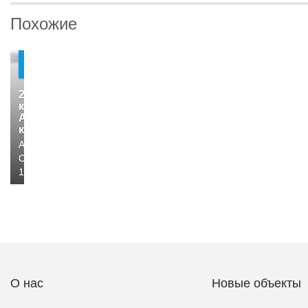
Похожие
7
000
2-
комн.
Аренда
квартир
Альметьевск,
Советская,
125
О нас
Новые объекты