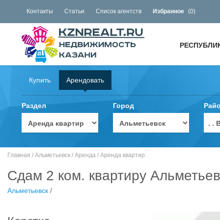
Контакты
Статьи
Список агентств
Избранное
(
0
)
РЕСПУБЛИ
Купить
Арендовать
Раздел
Город
Рай
. 
Главная
/
Альметьевск
/
Аренда
/
Аренда квартир
Сдам 2 ком. квартиру Альметьев
Альметьевск
/