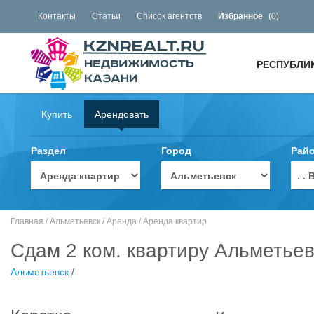
Контакты
Статьи
Список агентств
Избранное
(
0
)
РЕСПУБЛИ
Купить
Арендовать
Раздел
Город
Рай
. 
Главная
/
Альметьевск
/
Аренда
/
Аренда квартир
Сдам 2 ком. квартиру Альметьев
Альметьевск
/