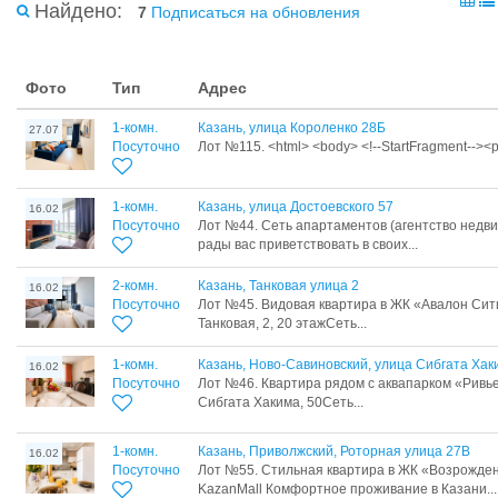
Найдено:
7
Подписаться на обновления
Фото
Тип
Адрес
1-комн.
Казань, улица Короленко 28Б
27.07
Посуточно
Лот №115. <html> <body> <!--StartFragment--><p s
1-комн.
Казань, улица Достоевского 57
16.02
Посуточно
Лот №44. Сеть апартаментов (агентство недв
рады вас приветствовать в своих...
2-комн.
Казань, Танковая улица 2
16.02
Посуточно
Лот №45. Видовая квартира в ЖК «Авалон Сити»
Танковая, 2, 20 этажСеть...
1-комн.
Казань, Ново-Савиновский, улица Сибгата Хак
16.02
Посуточно
Лот №46. Квартира рядом с аквапарком «Ривьер
Сибгата Хакима, 50Сеть...
1-комн.
Казань, Приволжский, Роторная улица 27В
16.02
Посуточно
Лот №55. Стильная квартира в ЖК «Возрожде
KazanMall Комфортное проживание в Казани...