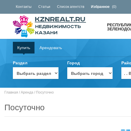
Контакты
Статьи
Список агентств
Избранное
(
0
)
РЕСПУБЛИ
ЗЕЛЕНОДОЛ
Купить
Арендовать
Раздел
Город
Рай
. 
Главная
/
Аренда
/
Посуточно
Посуточно