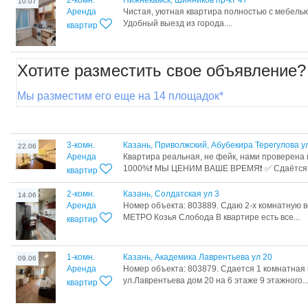
2-комн.
Нижнекамск, Шинников пр-кт 47
10.07
Аренда
Чистая, уютная квартира полностью с мебелью
Удобный выезд из города....
квартир
Хотите разместить свое объявление?
Мы разместим его еще на 14 площадок*
3-комн.
Казань, Приволжский, Абубекира Терегулова у
22.06
Аренда
Квартира реальная, не фейк, нами проверена 
1000%❗ МЫ ЦЕНИМ ВАШЕ ВРЕМЯ❗ ✅ Сдаётся 3
квартир
2-комн.
Казань, Солдатская ул 3
14.06
Аренда
Номер объекта: 803889. Сдаю 2-х комнатную 
МЕТРО Козья Слобода В квартире есть все...
квартир
1-комн.
Казань, Академика Лаврентьева ул 20
09.06
Аренда
Номер объекта: 803879. Сдается 1 комнатная
ул.Лаврентьева дом 20 на 6 этаже 9 этажного..
квартир