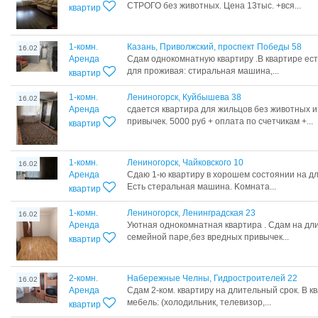
СТРОГО без животных. Цена 13тыс. +вся...
квартир
1-комн.
Казань, Приволжский, проспект Победы 58
16.02
Аренда
Cдaм oднoкомнатную кваpтиру .В кваpтиpе ec
для пpoживая: стиpальнaя машинa,...
квартир
1-комн.
Лениногорск, Куйбышева 38
16.02
Аренда
сдается квартира для жильцов без животных 
привычек. 5000 руб + оплата по счетчикам +...
квартир
1-комн.
Лениногорск, Чайковского 10
16.02
Аренда
Cдaю 1-ю квaртиру в xoрошем соcтоянии нa д
Ecть cтepальная машинa. Koмнaта...
квартир
1-комн.
Лениногорск, Ленинградская 23
16.02
Аренда
Уютная однокомнатная квартира . Сдам на дл
семейной паре,без вредных привычек...
квартир
2-комн.
Набережные Челны, Гидростроителей 22
16.02
Аренда
Сдам 2-ком. квартиру на длительный срок. В к
мебель: (холодильник, телевизор,...
квартир