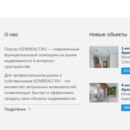
О нас
Новые объекты
1-ко
Портал KZNREALT.RU — современный
Аре
функциональный помощник на рынке
Каза
недвижимости в интернет-
110а
пространстве.
23 
Для профессионалов рынка и
собственников KZNREALT.RU - это
4-ко
множество актуальных возможностей,
Аре
позволяющих быстро и эффективно
Каза
продать свои объекты недвижимости.
Камал
300
Подробнее