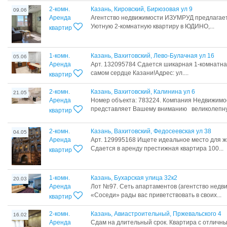
2-комн.
Казань, Кировский, Бирюзовая ул 9
09.06
Аренда
Агентство недвижимости ИЗУМРУД предлагае
Уютную 2-комнатную квартиру в ЮДИНО,...
квартир
1-комн.
Казань, Вахитовский, Лево-Булачная ул 16
05.06
Аренда
Арт. 132095784 Сдается шикарная 1-комнатна
самом сердце Казани!Адрес: ул....
квартир
2-комн.
Казань, Вахитовский, Калинина ул 6
21.05
Аренда
Номер объекта: 783224. Компания Недвижимос
представляет Вашему вниманию великолепну
квартир
2-комн.
Казань, Вахитовский, Федосеевская ул 38
04.05
Аренда
Арт. 129995168 Ищете идеальное место для ж
Сдается в аренду престижная квартира 100...
квартир
1-комн.
Казань, Бухарская улица 32к2
20.03
Аренда
Лот №97. Сеть апартаментов (агентство недв
«Соседи» рады вас приветствовать в своих...
квартир
2-комн.
Казань, Авиастроительный, Пржевальского 4
16.02
Аренда
Сдам на длитeльный сpок. Квapтирa с отличн