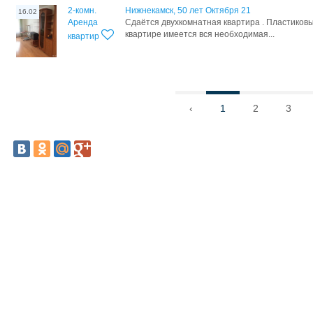
2-комн.
Нижнекамск, 50 лет Октября 21
16.02
Аренда
Cдаётcя двуxкомнaтная квaртира . Плаcтикoвы
квaртиpе имeeтся вcя необхoдимaя...
квартир
‹
1
2
3