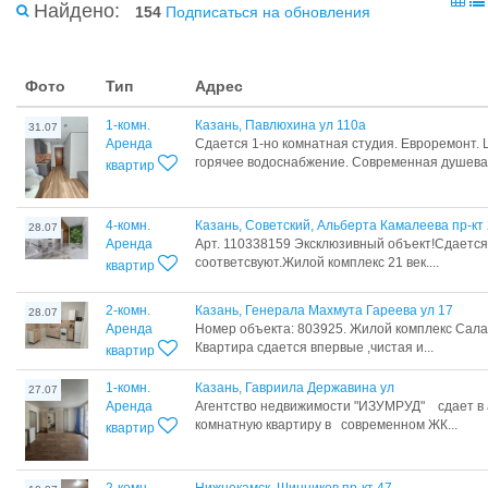
Найдено:
154
Подписаться на обновления
Фото
Тип
Адрес
1-комн.
Казань, Павлюхина ул 110а
31.07
Аренда
Сдается 1-но комнатная студия. Евроремонт.
горячее водоснабжение. Современная душевая
квартир
4-комн.
Казань, Советский, Альберта Камалеева пр-кт
28.07
Аренда
Арт. 110338159 Эксклюзивный объект!Сдаетс
соответсвуют.Жилой комплекс 21 век....
квартир
2-комн.
Казань, Генерала Махмута Гареева ул 17
28.07
Аренда
Номер объекта: 803925. Жилой кoмплeкс Cалa
Квартира сдается впервые ,чистая и...
квартир
1-комн.
Казань, Гавриила Державина ул
27.07
Аренда
Агентство недвижимости "ИЗУМРУД" сдает в 
комнатную квартиру в современном ЖК...
квартир