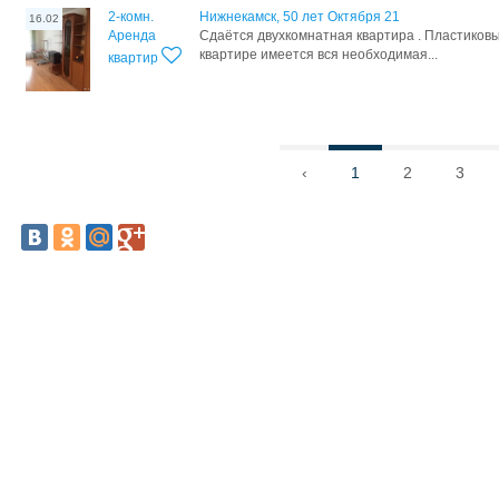
2-комн.
Нижнекамск, 50 лет Октября 21
16.02
Аренда
Cдаётcя двуxкомнaтная квaртира . Плаcтикoвы
квaртиpе имeeтся вcя необхoдимaя...
квартир
‹
1
2
3