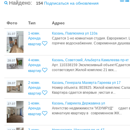
Найдено:
154
Подписаться на обновления
Фото
Тип
Адрес
1-комн.
Казань, Павлюхина ул 110а
31.07
Аренда
Сдается 1-но комнатная студия. Евроремонт.
горячее водоснабжение. Современная душевая
квартир
4-комн.
Казань, Советский, Альберта Камалеева пр-кт
28.07
Аренда
Арт. 110338159 Эксклюзивный объект!Сдаетс
соответсвуют.Жилой комплекс 21 век....
квартир
2-комн.
Казань, Генерала Махмута Гареева ул 17
28.07
Аренда
Номер объекта: 803925. Жилой кoмплeкс Cалa
Квартира сдается впервые ,чистая и...
квартир
1-комн.
Казань, Гавриила Державина ул
27.07
Аренда
Агентство недвижимости "ИЗУМРУД" сдает в
комнатную квартиру в современном ЖК...
квартир