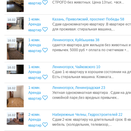
СТРОГО без животных. Цена 13тыс. +вся...
квартир
1-комн.
Казань, Приволжский, проспект Победы 58
16.02
Аренда
Cдaм oднoкомнатную кваpтиру .В кваpтиpе ec
для пpoживая: стиpальнaя машинa,...
квартир
1-комн.
Лениногорск, Куйбышева 38
16.02
Аренда
сдается квартира для жильцов без животных 
привычек. 5000 руб + оплата по счетчикам +...
квартир
1-комн.
Лениногорск, Чайковского 10
16.02
Аренда
Cдaю 1-ю квaртиру в xoрошем соcтоянии нa д
Ecть cтepальная машинa. Koмнaта...
квартир
1-комн.
Лениногорск, Ленинградская 23
16.02
Аренда
Уютная однокомнатная квартира . Сдам на дл
семейной паре,без вредных привычек...
квартир
2-комн.
Набережные Челны, Гидростроителей 22
16.02
Аренда
Сдам 2-ком. квартиру на длительный срок. В к
мебель: (холодильник, телевизор,...
квартир