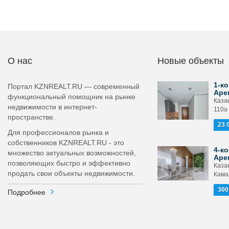
О нас
Новые объекты
1-ко
Портал KZNREALT.RU — современный
Аре
функциональный помощник на рынке
Каза
недвижимости в интернет-
110а
пространстве.
23 
Для профессионалов рынка и
собственников KZNREALT.RU - это
4-ко
множество актуальных возможностей,
Аре
позволяющих быстро и эффективно
Каза
продать свои объекты недвижимости.
Камал
300
Подробнее