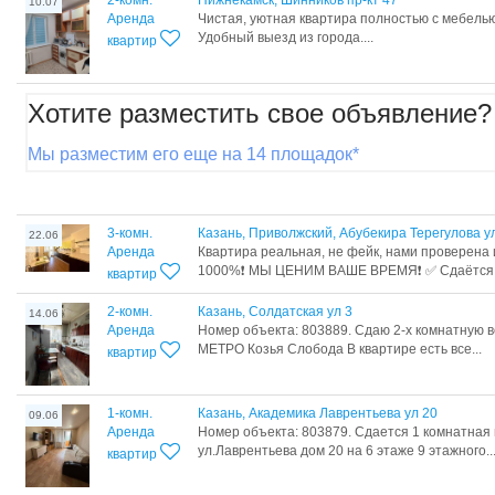
2-комн.
Нижнекамск, Шинников пр-кт 47
10.07
Аренда
Чистая, уютная квартира полностью с мебелью
Удобный выезд из города....
квартир
Хотите разместить свое объявление?
Мы разместим его еще на 14 площадок*
3-комн.
Казань, Приволжский, Абубекира Терегулова у
22.06
Аренда
Квартира реальная, не фейк, нами проверена 
1000%❗ МЫ ЦЕНИМ ВАШЕ ВРЕМЯ❗ ✅ Сдаётся 3
квартир
2-комн.
Казань, Солдатская ул 3
14.06
Аренда
Номер объекта: 803889. Сдаю 2-х комнатную 
МЕТРО Козья Слобода В квартире есть все...
квартир
1-комн.
Казань, Академика Лаврентьева ул 20
09.06
Аренда
Номер объекта: 803879. Сдается 1 комнатная
ул.Лаврентьева дом 20 на 6 этаже 9 этажного..
квартир