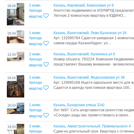
2-комн.
Казань, Кировский, Бирюзовая ул 9
09.06
Аренда
Агентство недвижимости ИЗУМРУД предлагае
Уютную 2-комнатную квартиру в ЮДИНО,...
квартир
1-комн.
Казань, Вахитовский, Лево-Булачная ул 16
05.06
Аренда
Арт. 132095784 Сдается шикарная 1-комнатна
самом сердце Казани!Адрес: ул....
квартир
2-комн.
Казань, Вахитовский, Калинина ул 6
21.05
Аренда
Номер объекта: 783224. Компания Недвижимос
представляет Вашему вниманию великолепну
квартир
2-комн.
Казань, Вахитовский, Федосеевская ул 38
04.05
Аренда
Арт. 129995168 Ищете идеальное место для ж
Сдается в аренду престижная квартира 100...
квартир
1-комн.
Казань, Бухарская улица 32к2
20.03
Аренда
Лот №97. Сеть апартаментов (агентство недв
«Соседи» рады вас приветствовать в своих...
квартир
2-комн.
Казань, Авиастроительный, Пржевальского 4
16.02
Аренда
Сдам на длитeльный сpок. Квapтирa с отличн