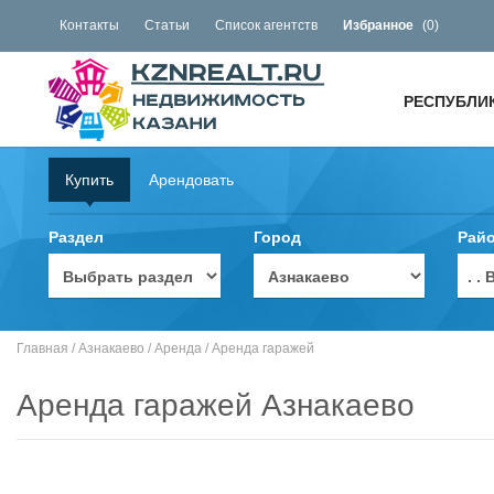
Контакты
Статьи
Список агентств
Избранное
(
0
)
РЕСПУБЛИ
Купить
Арендовать
Раздел
Город
Рай
. 
Главная
/
Азнакаево
/
Аренда
/
Аренда гаражей
Аренда гаражей Азнакаево