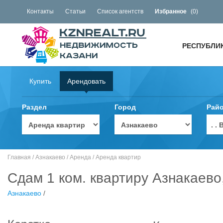
Контакты
Статьи
Список агентств
Избранное
(
0
)
РЕСПУБЛИ
Купить
Арендовать
Раздел
Город
Рай
. 
Главная
/
Азнакаево
/
Аренда
/
Аренда квартир
Сдам 1 ком. квартиру Азнакаево
Азнакаево
/