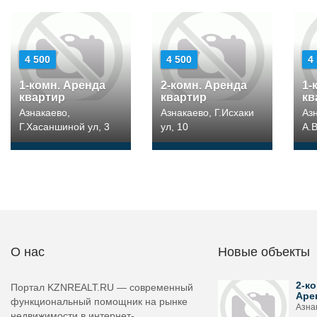
4 500
4 500
4
1-комн. Аренда
2-комн. Аренда
1-
квартир
квартир
кв
Азнакаево,
Азнакаево, Г.Исхаки
Аз
Г.Хасаншиной ул, 3
ул, 10
А.
О нас
Новые объекты
2-ко
Портал KZNREALT.RU — современный
Аре
функциональный помощник на рынке
Азнак
недвижимости в интернет-