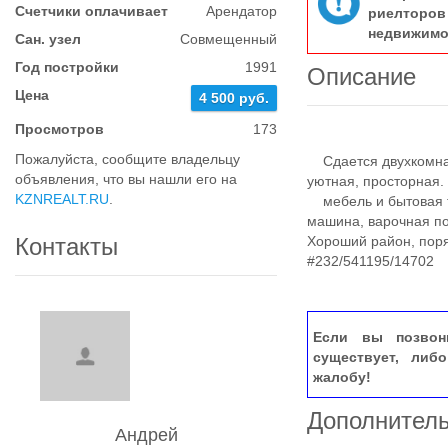
Счетчики оплачивает
Арендатор
риелтор
недвижимо
Сан. узел
Совмещенный
Год постройки
1991
Описание
Цена
4 500 руб.
Просмотров
173
Пожалуйста, сообщите владельцу
Сдается двухкомнат
объявления, что вы нашли его на
уютная, просторная.
KZNREALT.RU
.
мебель и бытовая те
машина, варочная по
Контакты
Хороший район, поря
#232/541195/14702
Если вы позвон
существует, либ
жалобу!
Дополнител
Андрей