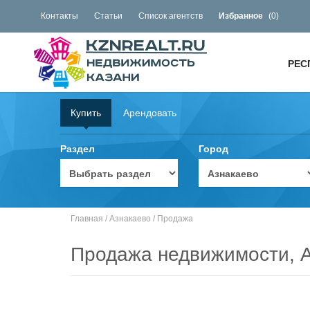
Контакты
Статьи
Список агентств
Избранное
(
0
)
РЕС
Купить
Арендовать
Раздел
Город
Главная
/
Азнакаево
/
Продажа
Продажа недвижимости, 