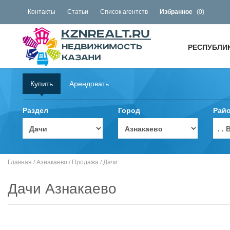
Контакты
Статьи
Список агентств
Избранное
(
0
)
РЕСПУБЛИ
Купить
Арендовать
Раздел
Город
Рай
. 
Главная
/
Азнакаево
/
Продажа
/
Дачи
Дачи Азнакаево