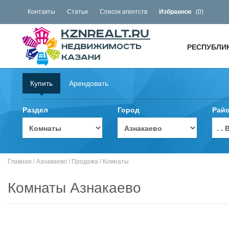
Контакты
Статьи
Список агентств
Избранное
(
0
)
РЕСПУБЛИ
Купить
Арендовать
Раздел
Город
Рай
. 
Главная
/
Азнакаево
/
Продажа
/
Комнаты
Комнаты Азнакаево