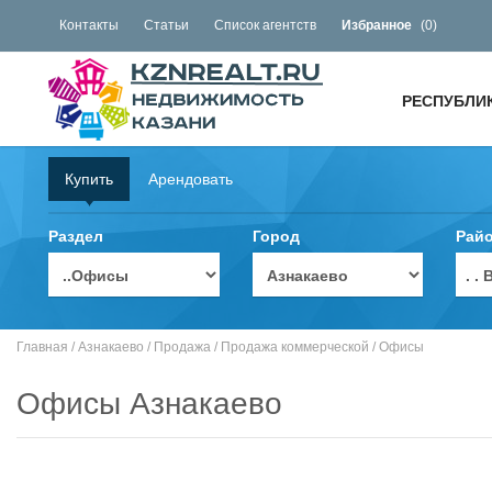
Контакты
Статьи
Список агентств
Избранное
(
0
)
РЕСПУБЛИ
Купить
Арендовать
Раздел
Город
Рай
. 
Главная
/
Азнакаево
/
Продажа
/
Продажа коммерческой
/
Офисы
Офисы Азнакаево