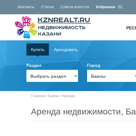
Контакты
Статьи
Список агентств
Избранное
(
0
)
РЕС
Купить
Арендовать
Раздел
Город
Главная
/
Бавлы
/
Аренда
Аренда недвижимости, Б