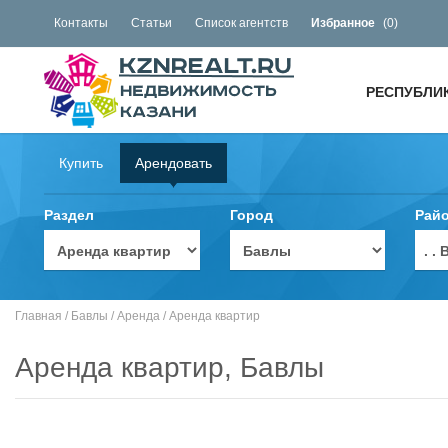
Контакты
Статьи
Список агентств
Избранное
(
0
)
РЕСПУБЛИ
Купить
Арендовать
Раздел
Город
Рай
. 
Главная
/
Бавлы
/
Аренда
/
Аренда квартир
Аренда квартир, Бавлы