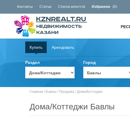
Контакты
Статьи
Список агентств
Избранное
(
0
)
РЕС
Купить
Арендовать
Раздел
Город
Главная
/
Бавлы
/
Продажа
/
Дома/Коттеджи
Дома/Коттеджи Бавлы