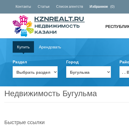
Контакты
Статьи
Список агентств
Избранное
(
0
)
РЕСПУБЛИ
Купить
Арендовать
Раздел
Город
Рай
. 
Недвижимость Бугульма
Быстрые ссылки