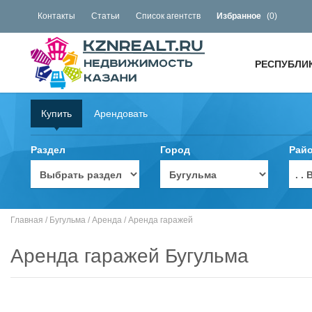
Контакты
Статьи
Список агентств
Избранное
(
0
)
РЕСПУБЛИ
Купить
Арендовать
Раздел
Город
Рай
. 
Главная
/
Бугульма
/
Аренда
/
Аренда гаражей
Аренда гаражей Бугульма