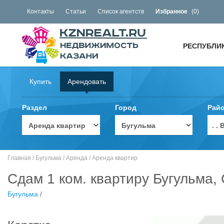
Контакты
Статьи
Список агентств
Избранное
(
0
)
РЕСПУБЛИ
Купить
Арендовать
Раздел
Город
Рай
. 
Главная
/
Бугульма
/
Аренда
/
Аренда квартир
Сдам 1 ком. квартиру Бугульма,
Бугульма
/