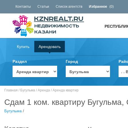
Контакты
Статьи
Список агентств
Избранное
(
0
)
РЕСПУБЛИ
Купить
Арендовать
Раздел
Город
Рай
. 
Главная
/
Бугульма
/
Аренда
/
Аренда квартир
Сдам 1 ком. квартиру Бугульма,
Бугульма
/