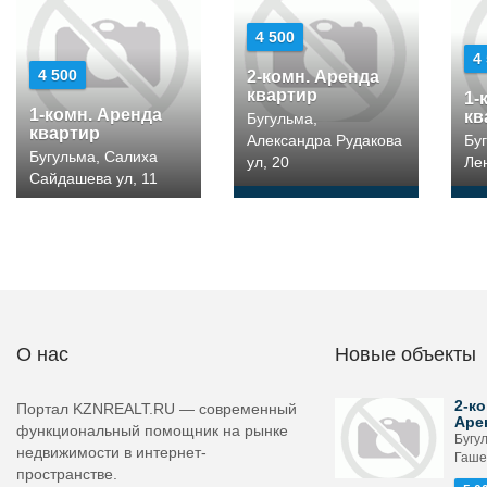
4 500
4
4 500
2-комн. Аренда
квартир
1-
1-комн. Аренда
кв
Бугульма,
квартир
Александра Рудакова
Бу
Бугульма, Салиха
ул, 20
Лен
Сайдашева ул, 11
О нас
Новые объекты
2-ко
Портал KZNREALT.RU — современный
Аре
функциональный помощник на рынке
Бугу
недвижимости в интернет-
Гашек
пространстве.