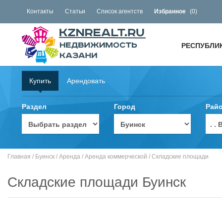
Контакты
Статьи
Список агентств
Избранное
(
0
)
РЕСПУБЛИ
Купить
Арендовать
Раздел
Город
Рай
. 
Главная
/
Буинск
/
Аренда
/
Аренда коммерческой
/
Складские площади
Складские площади Буинск