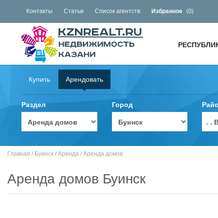
Контакты
Статьи
Список агентств
Избранное
(
0
)
РЕСПУБЛИ
Купить
Арендовать
Раздел
Город
Рай
. 
Главная
/
Буинск
/
Аренда
/
Аренда домов
Аренда домов Буинск