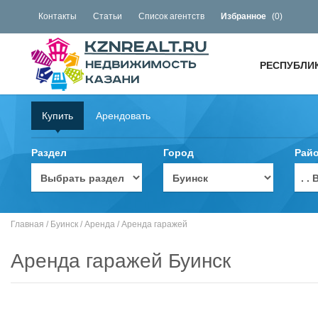
Контакты
Статьи
Список агентств
Избранное
(
0
)
РЕСПУБЛИ
Купить
Арендовать
Раздел
Город
Рай
. 
Главная
/
Буинск
/
Аренда
/
Аренда гаражей
Аренда гаражей Буинск