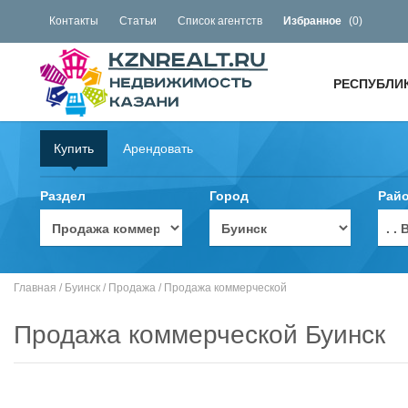
Контакты
Статьи
Список агентств
Избранное
(
0
)
РЕСПУБЛИ
Купить
Арендовать
Раздел
Город
Рай
. 
Главная
/
Буинск
/
Продажа
/
Продажа коммерческой
Продажа коммерческой Буинск