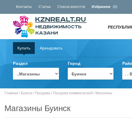
Контакты
Статьи
Список агентств
Избранное
(
0
)
РЕСПУБЛИ
Купить
Арендовать
Раздел
Город
Рай
. 
Главная
/
Буинск
/
Продажа
/
Продажа коммерческой
/
Магазины
Магазины Буинск