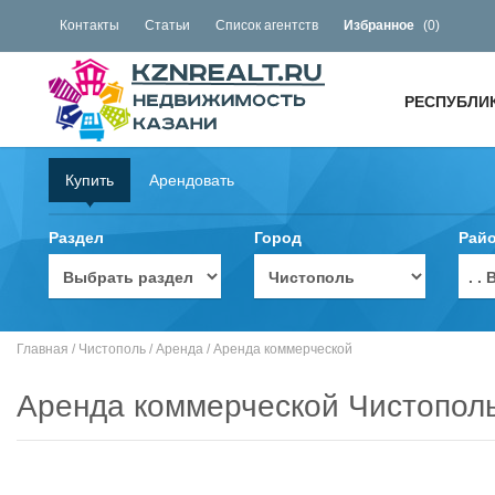
Контакты
Статьи
Список агентств
Избранное
(
0
)
РЕСПУБЛИ
Купить
Арендовать
Раздел
Город
Рай
. 
Главная
/
Чистополь
/
Аренда
/
Аренда коммерческой
Аренда коммерческой Чистопол