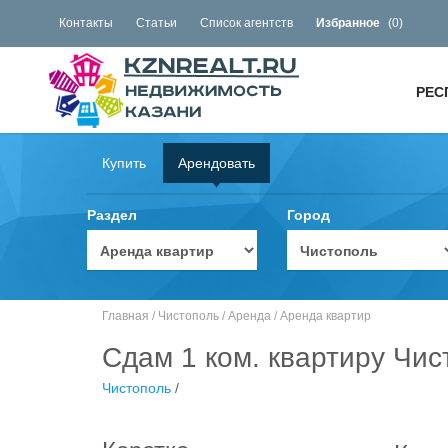
Контакты
Статьи
Список агентств
Избранное
(
0
)
РЕС
Купить
Арендовать
Раздел
Город
Главная
/
Чистополь
/
Аренда
/
Аренда квартир
Сдам 1 ком. квартиру Чис
Чистополь
/