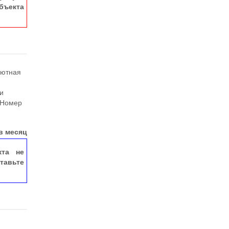
ъекта
уютная
 и
ыНомер
в месяц
кта не
тавьте