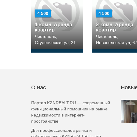
4 500
4 500
1-комн. Аренда
2-комн. Аренда
квартир
квартир
Чистополь,
Чистополь,
Студенческая ул, 21
Новосельская ул, 6
О нас
Новые
Портал KZNREALT.RU — современный
функциональный помощник на рынке
недвижимости в интернет-
пространстве.
Для профессионалов рынка и
собственников KZNREALT.RU - это