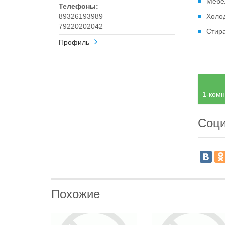
Мебе
Телефоны:
89326193989
Холо
79220202042
Стир
Профиль
1-комн
Соци
Похожие