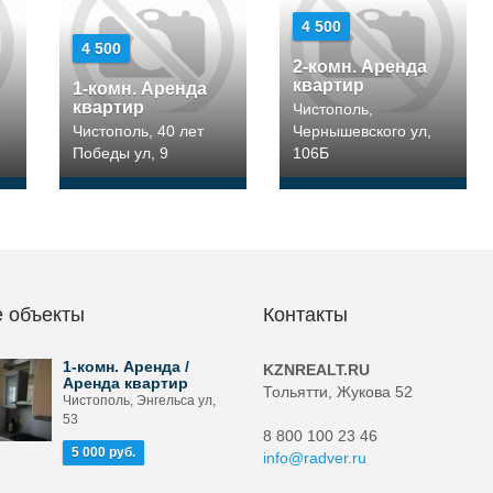
4 500
4 500
2-комн. Аренда
квартир
1-комн. Аренда
квартир
Чистополь,
Чистополь, 40 лет
Чернышевского ул,
7
Победы ул, 9
106Б
 объекты
Контакты
1-комн. Аренда /
KZNREALT.RU
Аренда квартир
Тольятти, Жукова 52
Чистополь, Энгельса ул,
53
8 800 100 23 46
5 000 руб.
info@radver.ru