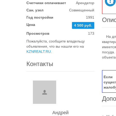
Счетчики оплачивает
Арендатор
Сан. узел
Совмещенный
Год постройки
1991
Опи
Цена
4 500 руб.
Просмотров
173
На длит
Пожалуйста, сообщите владельцу
квартир
объявления, что вы нашли его на
имеется
KZNREALT.RU
.
посуда.
объекта
Контакты
Если 
сущес
жалоб
Допо
Андрей