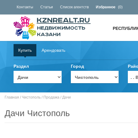
Контакты
Статьи
Список агентств
Избранное
(
0
)
РЕСПУБЛИ
Купить
Арендовать
Раздел
Город
Рай
. 
Главная
/
Чистополь
/
Продажа
/
Дачи
Дачи Чистополь