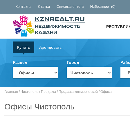
Контакты
Статьи
Список агентств
Избранное
(
0
)
РЕСПУБЛИ
Купить
Арендовать
Раздел
Город
Рай
. 
Главная
/
Чистополь
/
Продажа
/
Продажа коммерческой
/
Офисы
Офисы Чистополь