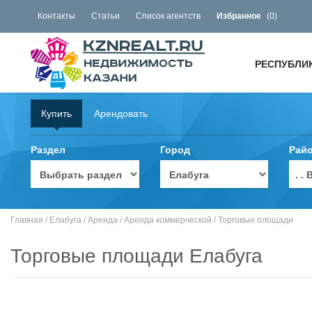
Контакты
Статьи
Список агентств
Избранное
(
0
)
РЕСПУБЛИ
Купить
Арендовать
Раздел
Город
Рай
. 
Главная
/
Елабуга
/
Аренда
/
Аренда коммерческой
/
Торговые площади
Торговые площади Елабуга