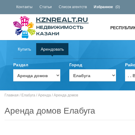
Контакты
Статьи
Список агентств
Избранное
(
0
)
РЕСПУБЛИ
Купить
Арендовать
Раздел
Город
Рай
. 
Главная
/
Елабуга
/
Аренда
/
Аренда домов
Аренда домов Елабуга