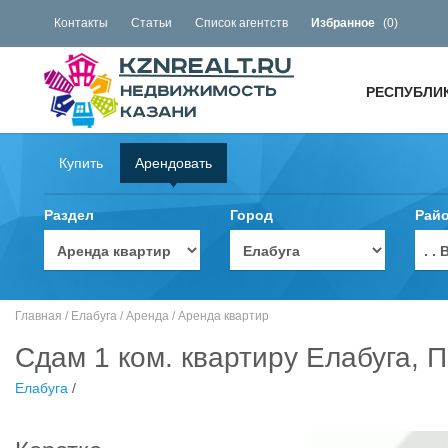
Контакты
Статьи
Список агентств
Избранное
(
0
)
РЕСПУБЛИ
Купить
Арендовать
Раздел
Город
Рай
. 
Главная
/
Елабуга
/
Аренда
/
Аренда квартир
Сдам 1 ком. квартиру Елабуга, 
Елабуга
/